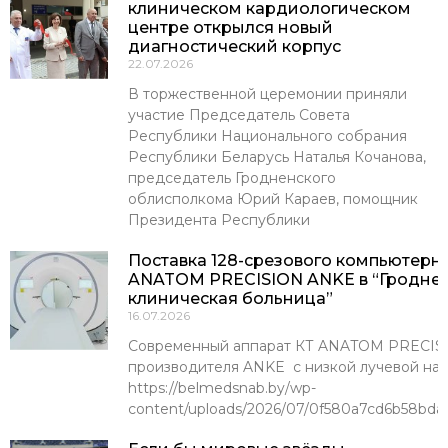
клиническом кардиологическом
центре открылся новый
диагностический корпус
22.07.2026
В торжественной церемонии приняли
участие Председатель Совета
Республики Национального собрания
Республики Беларусь Наталья Кочанова,
председатель Гродненского
облисполкома Юрий Караев, помощник
Президента Республики
Поставка 128-срезового компьютерн
ANATOM PRECISION ANKE в “Гроднен
клиническая больница”
16.07.2026
Современный аппарат КТ ANATOM PRECISI
производителя ANKE с низкой лучевой наг
https://belmedsnab.by/wp-
content/uploads/2026/07/0f580a7cd6b58bda