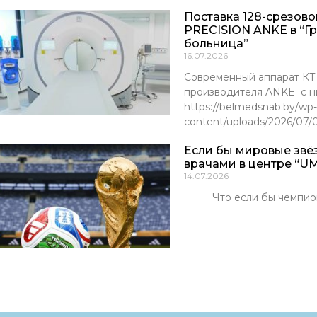
Поставка 128-срезов
PRECISION ANKE в “Г
больница”
16.07.2026
Современный аппарат К
производителя ANKE с ни
https://belmedsnab.by/wp-
content/uploads/2026/07
Если бы мировые звё
врачами в центре “UM
14.07.2026
Что если бы чемпионы м