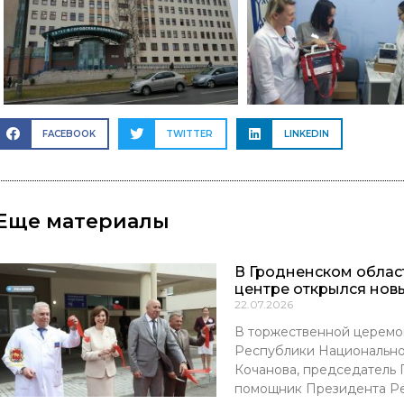
FACEBOOK
TWITTER
LINKEDIN
Еще материалы
В Гродненском обла
центре открылся нов
22.07.2026
В торжественной церемо
Республики Национально
Кочанова, председатель
помощник Президента Р