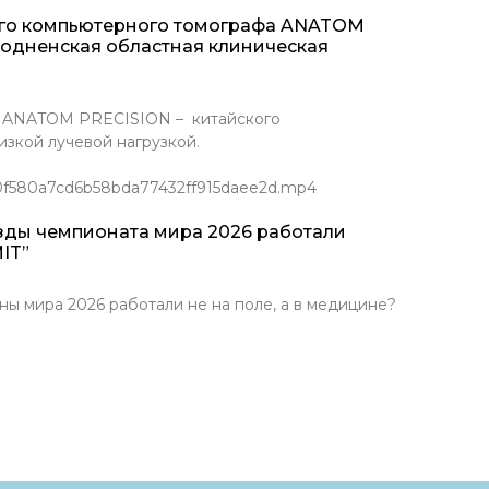
ого компьютерного томографа ANATOM
родненская областная клиническая
Т ANATOM PRECISION – китайского
зкой лучевой нагрузкой.
/0f580a7cd6b58bda77432ff915daee2d.mp4
зды чемпионата мира 2026 работали
IT”
ира 2026 работали не на поле, а в медицине?