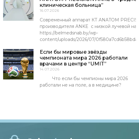
клиническая больница”
16.07.2026
Современный аппарат КТ ANATOM PRECISI
производителя ANKE с низкой лучевой наг
https://belmedsnab.by/wp-
content/uploads/2026/07/0f580a7cd6b58bda
Если бы мировые звёзды
чемпионата мира 2026 работали
врачами в центре “UMIT”
14.07.2026
Что если бы чемпионы мира 2026
работали не на поле, а в медицине?