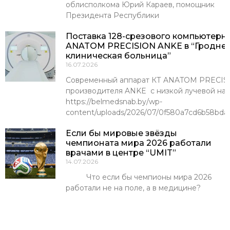
облисполкома Юрий Караев, помощник
Президента Республики
Поставка 128-срезового компьютерн
ANATOM PRECISION ANKE в “Гроднен
клиническая больница”
16.07.2026
Современный аппарат КТ ANATOM PRECISI
производителя ANKE с низкой лучевой наг
https://belmedsnab.by/wp-
content/uploads/2026/07/0f580a7cd6b58bda
Если бы мировые звёзды
чемпионата мира 2026 работали
врачами в центре “UMIT”
14.07.2026
Что если бы чемпионы мира 2026
работали не на поле, а в медицине?