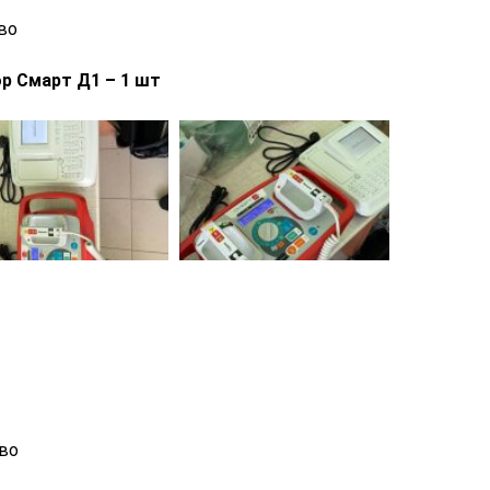
во
р Смарт Д1 – 1 шт
во