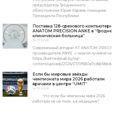
председатель Гродненского
облисполкома Юрий Караев, помощник
Президента Республики
Поставка 128-срезового компьютерн
ANATOM PRECISION ANKE в “Гроднен
клиническая больница”
16.07.2026
Современный аппарат КТ ANATOM PRECISI
производителя ANKE с низкой лучевой наг
https://belmedsnab.by/wp-
content/uploads/2026/07/0f580a7cd6b58bda
Если бы мировые звёзды
чемпионата мира 2026 работали
врачами в центре “UMIT”
14.07.2026
Что если бы чемпионы мира 2026
работали не на поле, а в медицине?