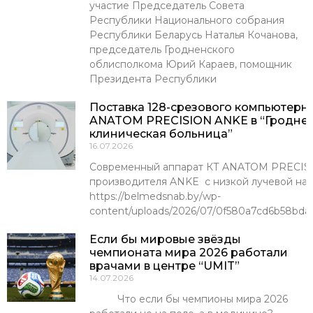
участие Председатель Совета
Республики Национального собрания
Республики Беларусь Наталья Кочанова,
председатель Гродненского
облисполкома Юрий Караев, помощник
Президента Республики
Поставка 128-срезового компьютерн
ANATOM PRECISION ANKE в “Гроднен
клиническая больница”
16.07.2026
Современный аппарат КТ ANATOM PRECISI
производителя ANKE с низкой лучевой наг
https://belmedsnab.by/wp-
content/uploads/2026/07/0f580a7cd6b58bda
Если бы мировые звёзды
чемпионата мира 2026 работали
врачами в центре “UMIT”
14.07.2026
Что если бы чемпионы мира 2026