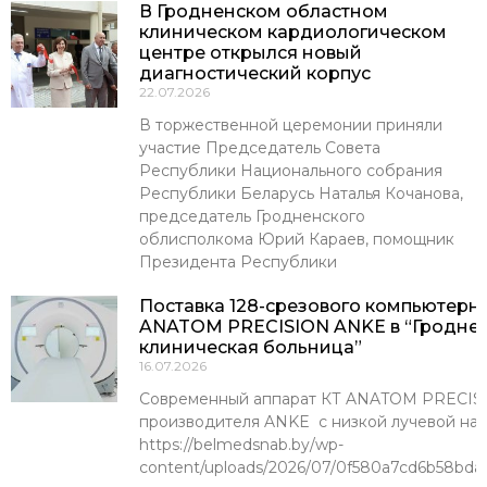
В Гродненском областном
клиническом кардиологическом
центре открылся новый
диагностический корпус
22.07.2026
В торжественной церемонии приняли
участие Председатель Совета
Республики Национального собрания
Республики Беларусь Наталья Кочанова,
председатель Гродненского
облисполкома Юрий Караев, помощник
Президента Республики
Поставка 128-срезового компьютерн
ANATOM PRECISION ANKE в “Гроднен
клиническая больница”
16.07.2026
Современный аппарат КТ ANATOM PRECISI
производителя ANKE с низкой лучевой наг
https://belmedsnab.by/wp-
content/uploads/2026/07/0f580a7cd6b58bda