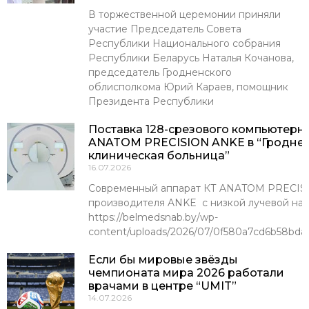
В торжественной церемонии приняли
участие Председатель Совета
Республики Национального собрания
Республики Беларусь Наталья Кочанова,
председатель Гродненского
облисполкома Юрий Караев, помощник
Президента Республики
Поставка 128-срезового компьютерн
ANATOM PRECISION ANKE в “Гроднен
клиническая больница”
16.07.2026
Современный аппарат КТ ANATOM PRECISI
производителя ANKE с низкой лучевой наг
https://belmedsnab.by/wp-
content/uploads/2026/07/0f580a7cd6b58bda
Если бы мировые звёзды
чемпионата мира 2026 работали
врачами в центре “UMIT”
14.07.2026