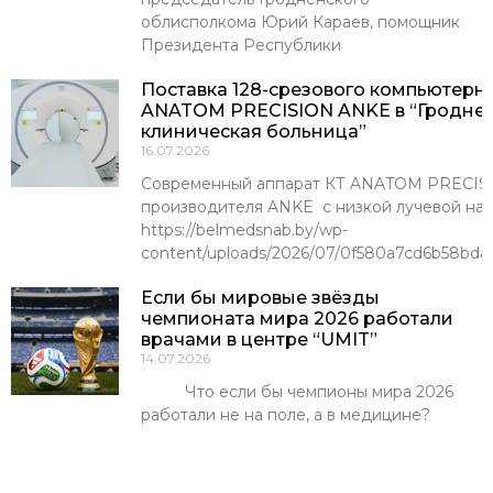
облисполкома Юрий Караев, помощник
Президента Республики
Поставка 128-срезового компьютерн
ANATOM PRECISION ANKE в “Гроднен
клиническая больница”
16.07.2026
Современный аппарат КТ ANATOM PRECISI
производителя ANKE с низкой лучевой наг
https://belmedsnab.by/wp-
content/uploads/2026/07/0f580a7cd6b58bda
Если бы мировые звёзды
чемпионата мира 2026 работали
врачами в центре “UMIT”
14.07.2026
Что если бы чемпионы мира 2026
работали не на поле, а в медицине?