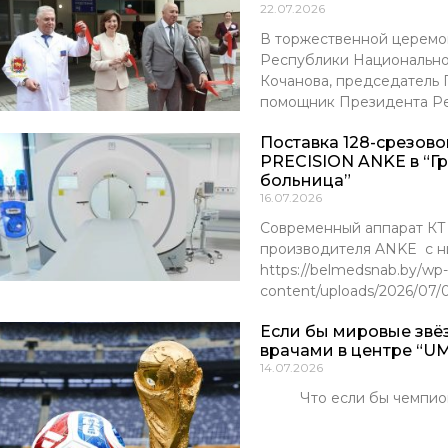
22.07.2026
В торжественной церемо
Республики Национально
Кочанова, председатель
помощник Президента Р
Поставка 128-срезов
PRECISION ANKE в “Г
больница”
16.07.2026
Современный аппарат К
производителя ANKE с ни
https://belmedsnab.by/wp-
content/uploads/2026/07
Если бы мировые звё
врачами в центре “UM
14.07.2026
Что если бы чемпионы м