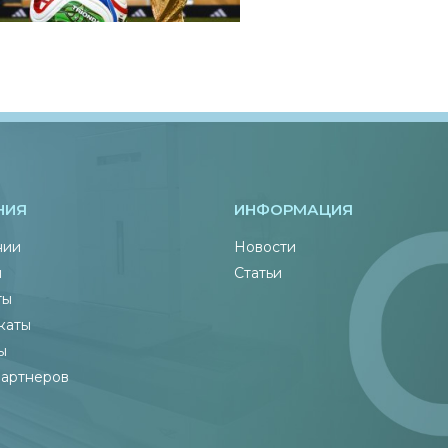
НИЯ
ИНФОРМАЦИЯ
нии
Новости
ы
Статьи
ты
каты
ы
партнеров