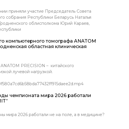
нии приняли участие Председатель Совета
го собрания Республики Беларусь Наталья
 Гродненского облисполкома Юрий Караев,
еспублики
ого компьютерного томографа ANATOM
родненская областная клиническая
Т ANATOM PRECISION – китайского
зкой лучевой нагрузкой.
/0f580a7cd6b58bda77432ff915daee2d.mp4
зды чемпионата мира 2026 работали
IT”
ира 2026 работали не на поле, а в медицине?