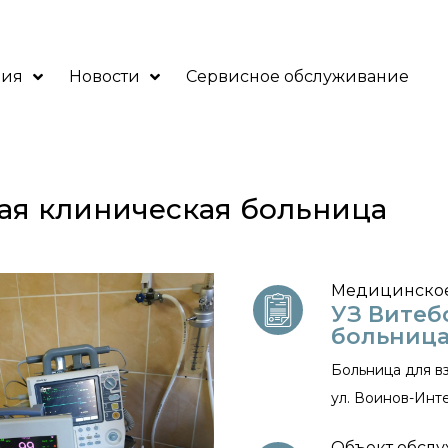
ния
Новости
Сервисное обслуживание
ная клиническая больница
Медицинско
УЗ Витеб
больниц
Больница для в
ул. Воинов-Инт
Объект обслу