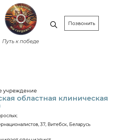
Позвонить
Путь к победе
е учреждение
ская областная клиническая
а
зрослых;
ернационалистов, 37, Витебск, Беларусь
живает специалист