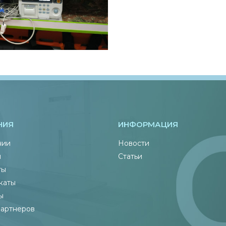
НИЯ
ИНФОРМАЦИЯ
нии
Новости
ы
Статьи
ты
каты
ы
партнеров