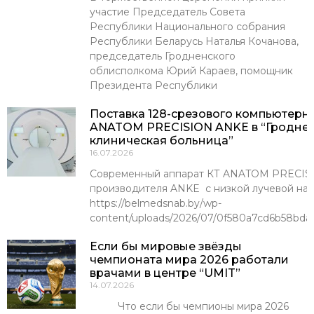
участие Председатель Совета
Республики Национального собрания
Республики Беларусь Наталья Кочанова,
председатель Гродненского
облисполкома Юрий Караев, помощник
Президента Республики
Поставка 128-срезового компьютерн
ANATOM PRECISION ANKE в “Гроднен
клиническая больница”
16.07.2026
Современный аппарат КТ ANATOM PRECISI
производителя ANKE с низкой лучевой наг
https://belmedsnab.by/wp-
content/uploads/2026/07/0f580a7cd6b58bda
Если бы мировые звёзды
чемпионата мира 2026 работали
врачами в центре “UMIT”
14.07.2026
Что если бы чемпионы мира 2026