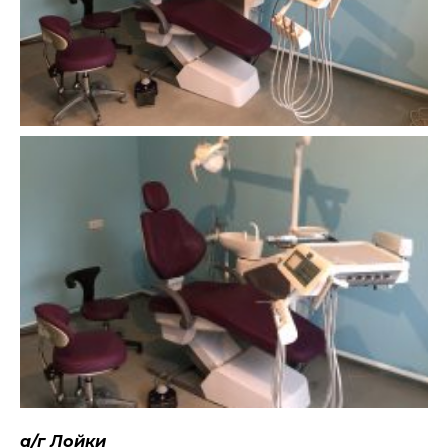
а/г Лойки