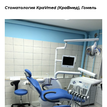
Стоматология КраVmed (КраВмед), Гомель