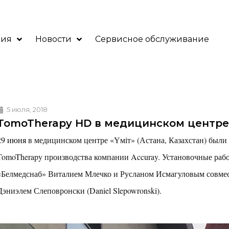
ния
Новости
Сервисное обслуживание
5 июля, 2018
TomoTherapy HD в медицинском центре 
29 июня
в медицинском центре «Үміт» (Астана, Казахстан) были
TomoTherapy производства компании Accuray. Установочные ра
«Белмедснаб» Виталием Млечко и Русланом Исмагуловым совмес
Дэниэлем Слеповронски (Daniel Slepowronski).