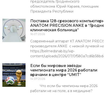
председатель Гродненского
облисполкома Юрий Караев, помощник
Президента Республики
Поставка 128-срезового компьютерн
ANATOM PRECISION ANKE в “Гроднен
клиническая больница”
16.07.2026
Современный аппарат КТ ANATOM PRECISI
производителя ANKE с низкой лучевой наг
https://belmedsnab.by/wp-
content/uploads/2026/07/0f580a7cd6b58bda
Если бы мировые звёзды
чемпионата мира 2026 работали
врачами в центре “UMIT”
14.07.2026
Что если бы чемпионы мира 2026
работали не на поле, а в медицине?