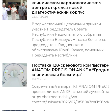
клиническом кардиологическом
центре открылся новый
диагностический корпус
22.07.2026
В торжественной церемонии приняли
участие Председатель Совета
Республики Национального собрания
Республики Беларусь Наталья Кочанова,
председатель Гродненского
облисполкома Юрий Караев, помощник
Президента Республики
Поставка 128-срезового компьютерн
ANATOM PRECISION ANKE в “Гроднен
клиническая больница”
16.07.2026
Современный аппарат КТ ANATOM PRECISI
производителя ANKE с низкой лучевой наг
https://belmedsnab.by/wp-
content/uploads/2026/07/0f580a7cd6b58bda