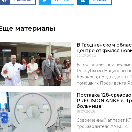
Еще материалы
В Гродненском обла
центре открылся нов
22.07.2026
В торжественной церемо
Республики Национально
Кочанова, председатель
помощник Президента Р
Поставка 128-срезов
PRECISION ANKE в “Г
больница”
16.07.2026
Современный аппарат К
производителя ANKE с ни