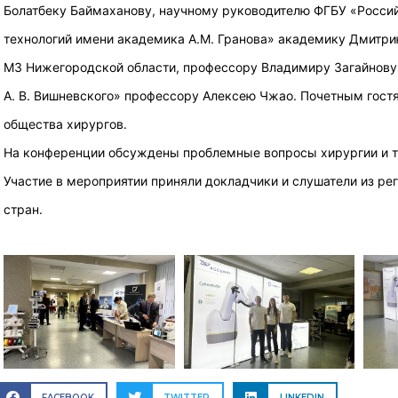
Болатбеку Баймаханову, научному руководителю ФГБУ «Россий
технологий имени академика А.М. Гранова» академику Дмитри
МЗ Нижегородской области, профессору Владимиру Загайнову
А. В. Вишневского» профессору Алексею Чжао. Почетным гост
общества хирургов.
На конференции обсуждены проблемные вопросы хирургии и тр
Участие в мероприятии приняли докладчики и слушатели из рег
стран.
FACEBOOK
TWITTER
LINKEDIN