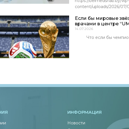
https://belmedsnab.by/wp-
content/uploads/2026/07
Если бы мировые звё
врачами в центре “UM
14.07.2026
Что если бы чемпионы м
НИЯ
ИНФОРМАЦИЯ
нии
Новости