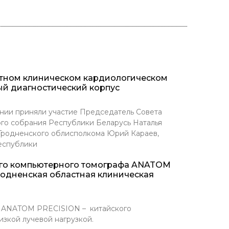
стном клиническом кардиологическом
ый диагностический корпус
нии приняли участие Председатель Совета
го собрания Республики Беларусь Наталья
 Гродненского облисполкома Юрий Караев,
еспублики
ого компьютерного томографа ANATOM
родненская областная клиническая
Т ANATOM PRECISION – китайского
зкой лучевой нагрузкой.