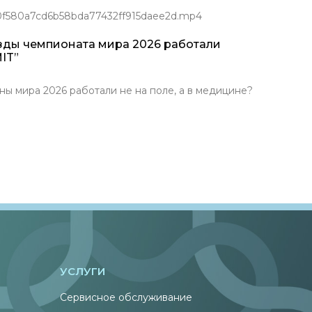
/0f580a7cd6b58bda77432ff915daee2d.mp4
зды чемпионата мира 2026 работали
IT”
ира 2026 работали не на поле, а в медицине?
УСЛУГИ
Сервисное обслуживание