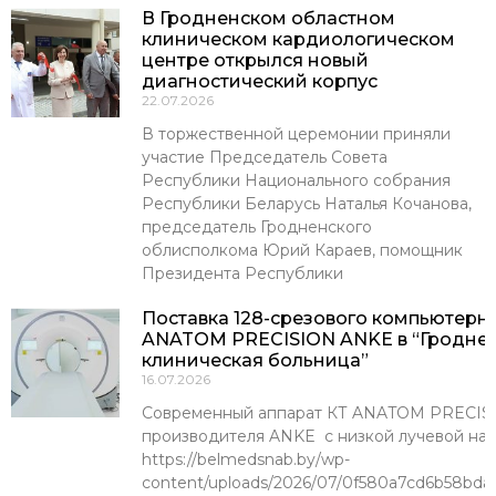
В Гродненском областном
клиническом кардиологическом
центре открылся новый
диагностический корпус
22.07.2026
В торжественной церемонии приняли
участие Председатель Совета
Республики Национального собрания
Республики Беларусь Наталья Кочанова,
председатель Гродненского
облисполкома Юрий Караев, помощник
Президента Республики
Поставка 128-срезового компьютерн
ANATOM PRECISION ANKE в “Гроднен
клиническая больница”
16.07.2026
Современный аппарат КТ ANATOM PRECISI
производителя ANKE с низкой лучевой наг
https://belmedsnab.by/wp-
content/uploads/2026/07/0f580a7cd6b58bda