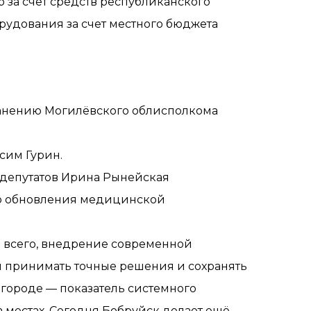
 за счет средств республиканского
рудования за счет местного бюджета
ранению Могилёвского облисполкома
сим Гурин.
 депутатов Ирина Рынейская
го обновления медицинской
е всего, внедрение современной
м принимать точные решения и сохранять
 городе — показатель системного
местах. Сегодня Бобруйск делает ещё