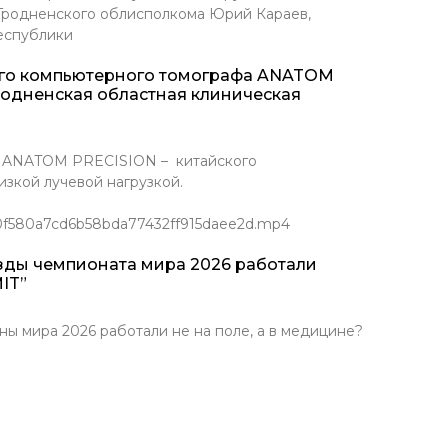
 Гродненского облисполкома Юрий Караев,
еспублики
ого компьютерного томографа ANATOM
родненская областная клиническая
Т ANATOM PRECISION – китайского
зкой лучевой нагрузкой.
/0f580a7cd6b58bda77432ff915daee2d.mp4
зды чемпионата мира 2026 работали
IT”
ира 2026 работали не на поле, а в медицине?