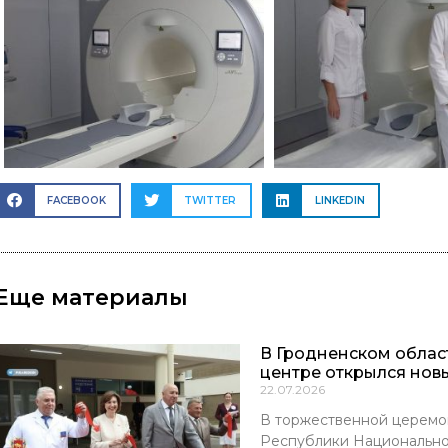
FACEBOOK
TWITTER
LINKEDIN
Еще материалы
В Гродненском обла
центре открылся нов
22.07.2026
В торжественной церемо
Республики Национально