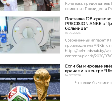
Кочанова, председатель
помощник Президента Р
Поставка 128-срезов
PRECISION ANKE в “Г
больница”
16.07.2026
Современный аппарат К
производителя ANKE с ни
https://belmedsnab.by/wp-
content/uploads/2026/07
Если бы мировые звё
врачами в центре “UM
14.07.2026
Что если бы чемпионы м