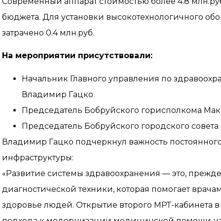
Современный аппарат стоимостью более 4.8 млн.руб
бюджета. Для установки высокотехнологичного обо
затрачено 0.4 млн.руб.
На мероприятии присутствовали:
Начальник Главного управления по здравоох
Владимир Гацко
Председатель Бобруйского горисполкома Мак
Председатель Бобруйского городского совета
Владимир Гацко подчеркнул важность постоянно
инфраструктуры:
«Развитие системы здравоохранения — это, прежд
диагностической техники, которая помогает врача
здоровье людей. Открытие второго МРТ-кабинета в
подхода к модернизации медицинской помощи на 