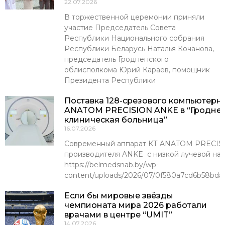
22.07.2026
В торжественной церемонии приняли
участие Председатель Совета
Республики Национального собрания
Республики Беларусь Наталья Кочанова,
председатель Гродненского
облисполкома Юрий Караев, помощник
Президента Республики
Поставка 128-срезового компьютерн
ANATOM PRECISION ANKE в “Гроднен
клиническая больница”
16.07.2026
Современный аппарат КТ ANATOM PRECISI
производителя ANKE с низкой лучевой наг
https://belmedsnab.by/wp-
content/uploads/2026/07/0f580a7cd6b58bda
Если бы мировые звёзды
чемпионата мира 2026 работали
врачами в центре “UMIT”
14.07.2026