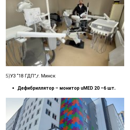
5)
УЗ “18 ГДП”,г.
Минск
Дефибриллятор – монитор uMED 20 –6 шт.