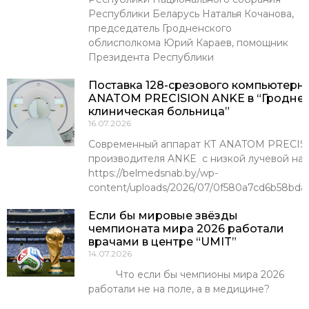
Республики Беларусь Наталья Кочанова,
председатель Гродненского
облисполкома Юрий Караев, помощник
Президента Республики
Поставка 128-срезового компьютерн
ANATOM PRECISION ANKE в “Гроднен
клиническая больница”
16.07.2026
Современный аппарат КТ ANATOM PRECISI
производителя ANKE с низкой лучевой наг
https://belmedsnab.by/wp-
content/uploads/2026/07/0f580a7cd6b58bda
Если бы мировые звёзды
чемпионата мира 2026 работали
врачами в центре “UMIT”
14.07.2026
Что если бы чемпионы мира 2026
работали не на поле, а в медицине?