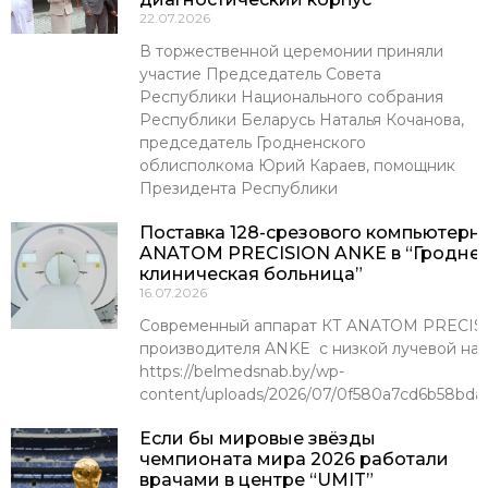
22.07.2026
В торжественной церемонии приняли
участие Председатель Совета
Республики Национального собрания
Республики Беларусь Наталья Кочанова,
председатель Гродненского
облисполкома Юрий Караев, помощник
Президента Республики
Поставка 128-срезового компьютерн
ANATOM PRECISION ANKE в “Гроднен
клиническая больница”
16.07.2026
Современный аппарат КТ ANATOM PRECISI
производителя ANKE с низкой лучевой наг
https://belmedsnab.by/wp-
content/uploads/2026/07/0f580a7cd6b58bda
Если бы мировые звёзды
чемпионата мира 2026 работали
врачами в центре “UMIT”