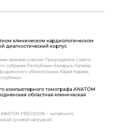
стном клиническом кардиологическом
ый диагностический корпус
нии приняли участие Председатель Совета
го собрания Республики Беларусь Наталья
 Гродненского облисполкома Юрий Караев,
еспублики
ого компьютерного томографа ANATOM
родненская областная клиническая
Т ANATOM PRECISION – китайского
зкой лучевой нагрузкой.