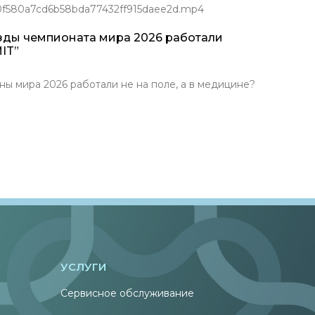
/0f580a7cd6b58bda77432ff915daee2d.mp4
зды чемпионата мира 2026 работали
IT”
ира 2026 работали не на поле, а в медицине?
УСЛУГИ
Сервисное обслуживание