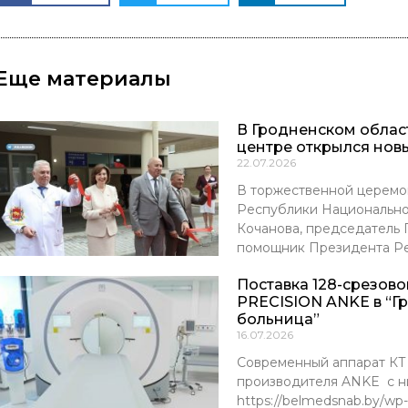
Еще материалы
В Гродненском обла
центре открылся нов
22.07.2026
В торжественной церемо
Республики Национально
Кочанова, председатель
помощник Президента Р
Поставка 128-срезов
PRECISION ANKE в “Г
больница”
16.07.2026
Современный аппарат К
производителя ANKE с ни
https://belmedsnab.by/wp-