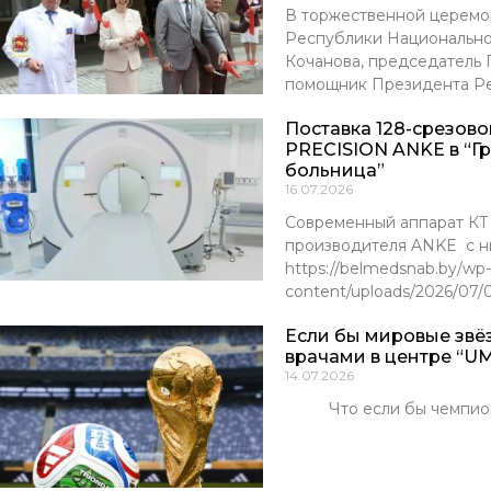
В торжественной церемо
Республики Национально
Кочанова, председатель
помощник Президента Р
Поставка 128-срезов
PRECISION ANKE в “Г
больница”
16.07.2026
Современный аппарат К
производителя ANKE с ни
https://belmedsnab.by/wp-
content/uploads/2026/07
Если бы мировые звё
врачами в центре “UM
14.07.2026
Что если бы чемпионы м