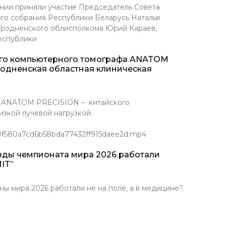
нии приняли участие Председатель Совета
го собрания Республики Беларусь Наталья
 Гродненского облисполкома Юрий Караев,
еспублики
ого компьютерного томографа ANATOM
родненская областная клиническая
Т ANATOM PRECISION – китайского
зкой лучевой нагрузкой.
/0f580a7cd6b58bda77432ff915daee2d.mp4
зды чемпионата мира 2026 работали
IT”
ира 2026 работали не на поле, а в медицине?