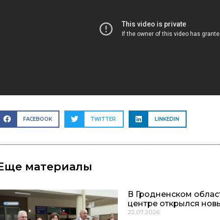
FACEBOOK
TWITTER
LINKEDIN
Еще материалы
В Гродненском обла
центре открылся нов
22.07.2026