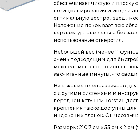
обеспечивает чистую и плоскую
позиционирования и индексаци
оптимальную воспроизводимос
Наложение покрывает всю облас
верхнем уровне рельса без заз
использование отверстия.
Небольшой вес (менее 11 фунтов
очень подходящим для быстро
межведомственного использова
за считанные минуты, что свод
Наложение предназначено для 
с другими системами и инстр
передней катушки TorsoXL дос
крепления также доступны для 
индексных планок. Он чрезвыча
Размеры: 210,7 см х 53 см х 2 см