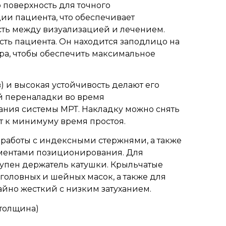
 поверхность для точного
и пациента, что обеспечивает
ть между визуализацией и лечением.
ть пациента. Он находится заподлицо на
ора, чтобы обеспечить максимальное
) и высокая устойчивость делают его
й переналадки во время
ния системы МРТ. Накладку можно снять
ит к минимуму время простоя.
работы с индексными стержнями, а также
ументами позиционирования. Для
тупен держатель катушки. Крыльчатые
головных и шейных масок, а также для
йно жесткий с низким затуханием.
 (толщина)