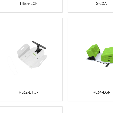
R634-LCF
S-20A
R632-BTGF
R634-LGF