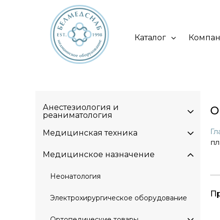
Каталог
Компа
Анестезиология и
О
реаниматология
Гл
Медицинская техника
пл
Медицинское назначение
Неонатология
П
Электрохирургическое оборудование
Ортопедические товары