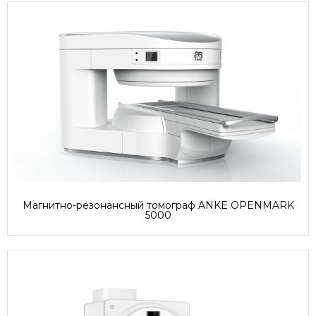
Магнитно-резонансный томограф ANKE OPENMARK
5000