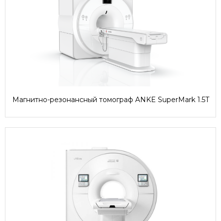
Магнитно-резонансный томограф ANKE SuperMark 1.5T