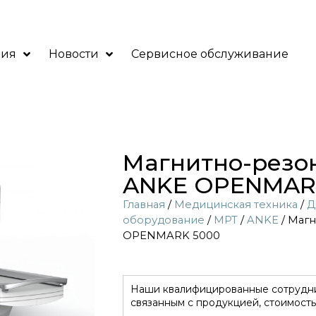
ния
Новости
Сервисное обслуживание
Магнитно-резо
ANKE OPENMAR
Главная
/
Медицинская техника
/
Д
оборудование
/
МРТ
/
ANKE
/ Маг
OPENMARK 5000
Наши квалифицированные сотрудни
связанным с продукцией, стоимость