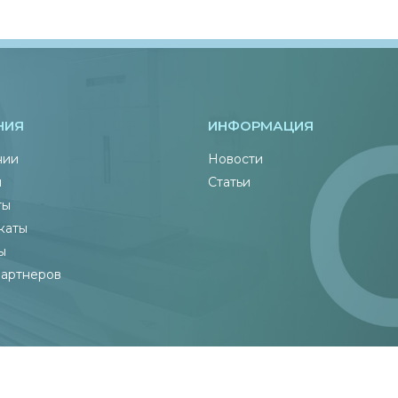
НИЯ
ИНФОРМАЦИЯ
нии
Новости
ы
Статьи
ты
каты
ы
партнеров