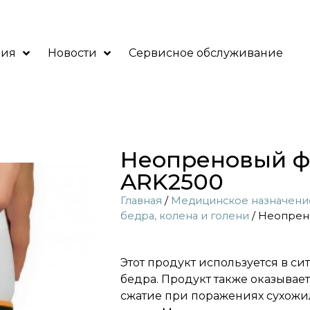
ния
Новости
Сервисное обслуживание
Неопреновый ф
ARK2500
Главная
/
Медицинское назначени
бедра, колена и голени
/ Неопрен
Этот продукт используется в си
бедра. Продукт также оказывае
сжатие при поражениях сухож