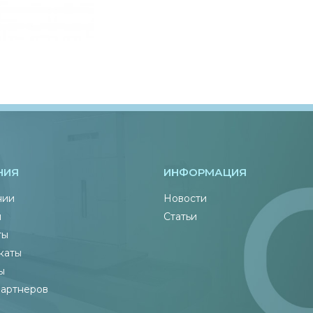
НИЯ
ИНФОРМАЦИЯ
нии
Новости
ы
Статьи
ты
каты
ы
партнеров