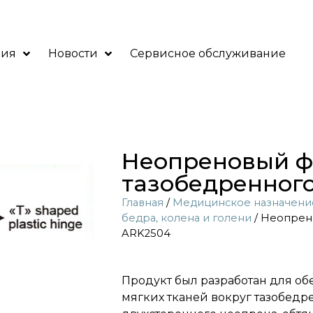
ния
Новости
Сервисное обслуживание
Неопреновый ф
тазобедренного
Главная
/
Медицинское назначени
бедра, колена и голени
/ Неопрен
ARK2504
Продукт был разработан для об
мягких тканей вокруг тазобедре