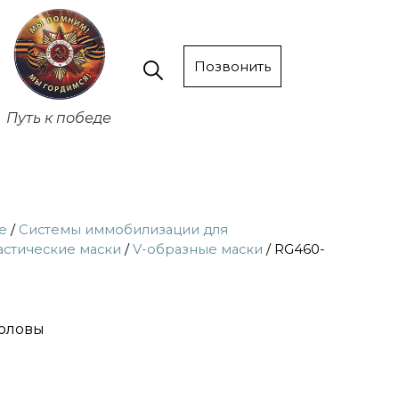
Позвонить
Путь к победе
е
/
Системы иммобилизации для
стические маски
/
V-образные маски
/ RG460-
головы