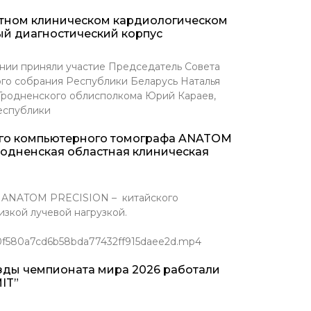
стном клиническом кардиологическом
ый диагностический корпус
нии приняли участие Председатель Совета
го собрания Республики Беларусь Наталья
 Гродненского облисполкома Юрий Караев,
еспублики
ого компьютерного томографа ANATOM
родненская областная клиническая
Т ANATOM PRECISION – китайского
зкой лучевой нагрузкой.
/0f580a7cd6b58bda77432ff915daee2d.mp4
зды чемпионата мира 2026 работали
IT”