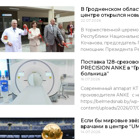
В Гродненском обла
центре открылся нов
22.07.2026
В торжественной церемо
Республики Национально
Кочанова, председатель
помощник Президента Р
Поставка 128-срезов
PRECISION ANKE в “Г
больница”
16.07.2026
Современный аппарат К
производителя ANKE с ни
https://belmedsnab.by/wp-
content/uploads/2026/07
Если бы мировые звё
врачами в центре “UM
14.07.2026