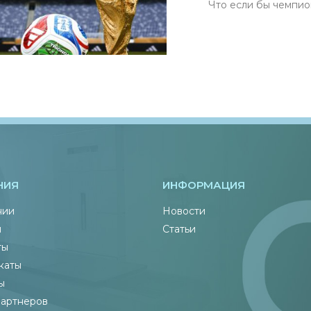
Что если бы чемпионы м
НИЯ
ИНФОРМАЦИЯ
нии
Новости
ы
Статьи
ты
каты
ы
партнеров